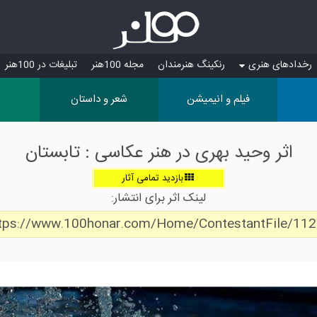
رخدادهای هنری
رنکینگ هنرمندان
مجله 100هنر
تبلیغات در 100هنر
فیلم و انیمیشن
شعر و داستان
اثر وحید بهرى در هنر عکاسی : تابستان
بازدید تمامی آثار
لینک اثر برای انتشار:
tps://www.100honar.com/Home/ContestantFile/11