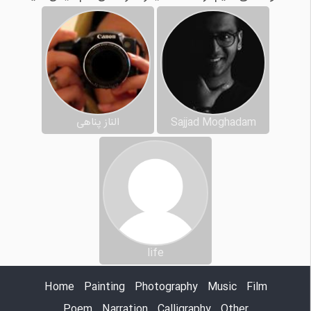
Sajjad Moghadam
الناز پناهی
life
Home
Painting
Photography
Music
Film
Poem
Narration
Calligraphy
Other