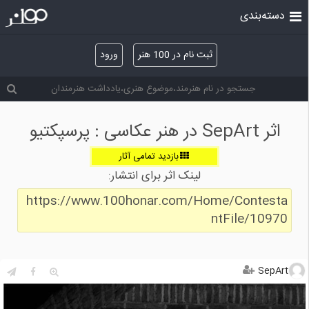
دسته‌بندی
ثبت نام در 100 هنر
ورود
اثر SepArt در هنر عکاسی : پرسپكتيو
بازدید تمامی آثار
لینک اثر برای انتشار:
https://www.100honar.com/Home/Contesta
ntFile/10970
SepArt