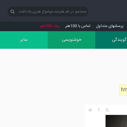
پرسش‏های متداول
تماس با 100هنر
ربات 100هنر
گویندگی
خوشنویسی
سایر
ht