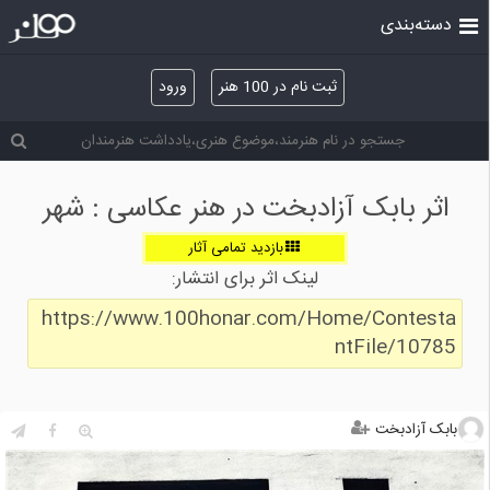
دسته‌بندی
ثبت نام در 100 هنر
ورود
اثر بابک آزادبخت در هنر عکاسی : شهر
بازدید تمامی آثار
لینک اثر برای انتشار:
https://www.100honar.com/Home/Contesta
ntFile/10785
بابک آزادبخت