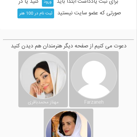
برای ثبت یادداشت ابتدا باید
کنید یا در
ورود
صورتی که عضو سایت نیستید
ثبت نام در 100 هنر
دعوت می کنیم از صفحه دیگر هنرمندان هم دیدن کنید
Farzaneh
مهناز محمدباقری