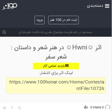
دسته‌بندی
ثبت نام در 100 هنر
ورود
اثر ☺Hwni☺ در هنر شعر و داستان :
شعر سفر
بازدید تمامی آثار
لینک اثر برای انتشار:
https://www.100honar.com/Home/Contesta
ntFile/10726
☺Hwni☺