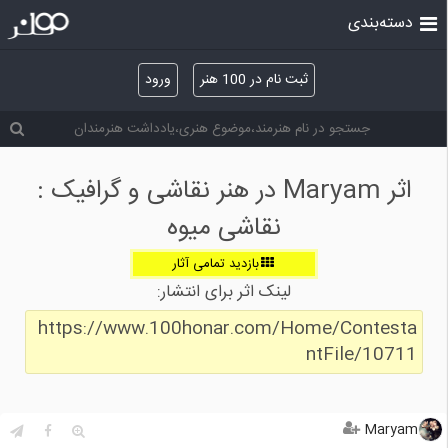
دسته‌بندی
ثبت نام در 100 هنر
ورود
اثر Maryam در هنر نقاشی و گرافیک :
نقاشی میوه
بازدید تمامی آثار
لینک اثر برای انتشار:
https://www.100honar.com/Home/Contesta
ntFile/10711
Maryam