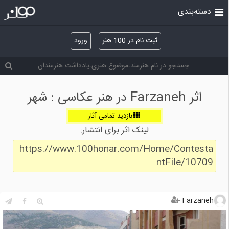
دسته‌بندی
ثبت نام در 100 هنر
ورود
اثر Farzaneh در هنر عکاسی : شهر
بازدید تمامی آثار
لینک اثر برای انتشار:
https://www.100honar.com/Home/Contesta
ntFile/10709
Farzaneh