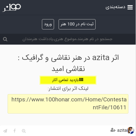
دسته‌بندی
ثبت نام در 100 هنر
ورود
اثر azita در هنر نقاشی و گرافیک :
نقاشی امید
بازدید تمامی آثار
لینک اثر برای انتشار:
https://www.100honar.com/Home/Contesta
ntFile/10611
azita