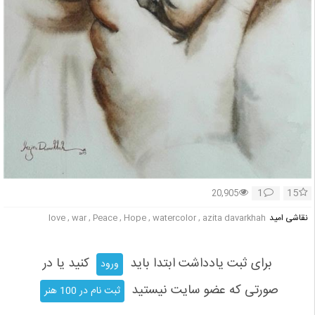
1
15
20,905
نقاشی امید
love , war , Peace , Hope , watercolor , azita davarkhah
برای ثبت یادداشت ابتدا باید
کنید یا در
ورود
صورتی که عضو سایت نیستید
ثبت نام در 100 هنر