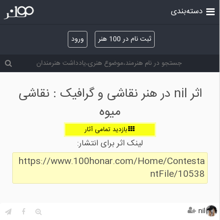
دسته‌بندی
ثبت نام در 100 هنر
ورود
اثر nil در هنر نقاشی و گرافیک : نقاشی
میوه
بازدید تمامی آثار
لینک اثر برای انتشار:
https://www.100honar.com/Home/Contesta
ntFile/10538
nil