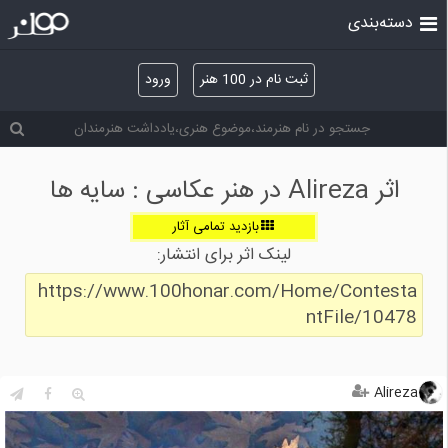
دسته‌بندی
ثبت نام در 100 هنر
ورود
اثر Alireza در هنر عکاسی : سایه ها
بازدید تمامی آثار
لینک اثر برای انتشار:
https://www.100honar.com/Home/Contesta
ntFile/10478
Alireza