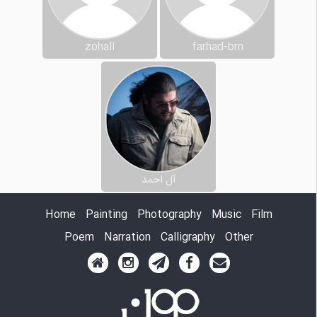
zohall
farhad-brn
آل احمد
Home
Painting
Photography
Music
Film
Poem
Narration
Calligraphy
Other