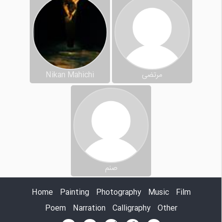
مرتضی
Nikan Mahichi
صنم
Home
Painting
Photography
Music
Film
Poem
Narration
Calligraphy
Other