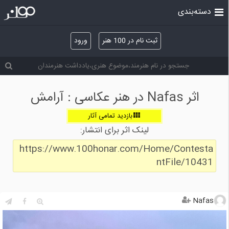
دسته‌بندی
ثبت نام در 100 هنر
ورود
اثر Nafas در هنر عکاسی : آرامش
بازدید تمامی آثار
لینک اثر برای انتشار:
https://www.100honar.com/Home/Contesta
ntFile/10431
Nafas