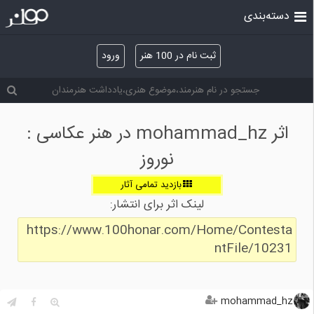
دسته‌بندی
ثبت نام در 100 هنر
ورود
اثر mohammad_hz در هنر عکاسی :
نوروز
بازدید تمامی آثار
لینک اثر برای انتشار:
https://www.100honar.com/Home/Contesta
ntFile/10231
mohammad_hz