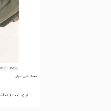
0
63
بدون عنوان
لبخند
برای ثبت یادداش