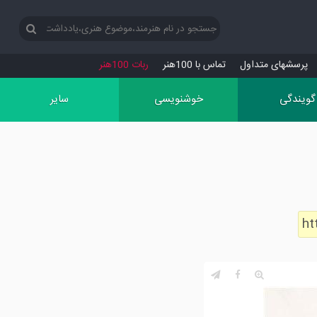
پرسش‏های متداول
تماس با 100هنر
ربات 100هنر
گویندگی
خوشنویسی
سایر
ht