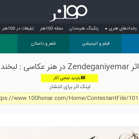
رخدادهای هنری
رنکینگ هنرمندان
مجله 100هنر
تبلیغات در 100هنر
فیلم و انیمیشن
شعر و داستان
اثر Zendeganiyemar در هنر عکاسی : لبخند
بازدید تمامی آثار
لینک اثر برای انتشار:
tps://www.100honar.com/Home/ContestantFile/10