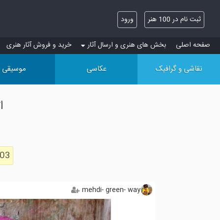
ثبت نام در 100 هنر
ورود
صفحه اصلی
بخش های هنری و ارسال آثار
خرید و فروش آثار هنری
نقاشی و گرافیک
عکاسی
موسیقی
اثر - way
103
mehdi- green- way