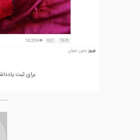
18,359
0
76
بدون عنوان
نوروز
برای ثبت یادداش