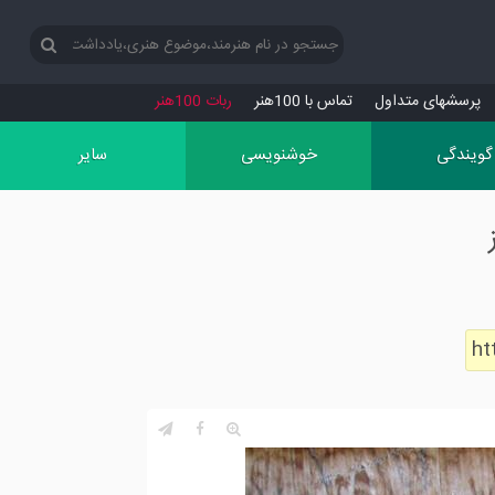
پرسش‏های متداول
تماس با 100هنر
ربات 100هنر
گویندگی
خوشنویسی
سایر
ht