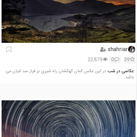
shahriar
22,879
0
39
عکاسی در شب
در این عکس کمان کهکشان راه شیری بر فراز سد لتیان می
باشد.