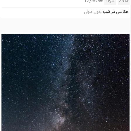
12,957
0
25
عکاسی در شب
بدون عنوان