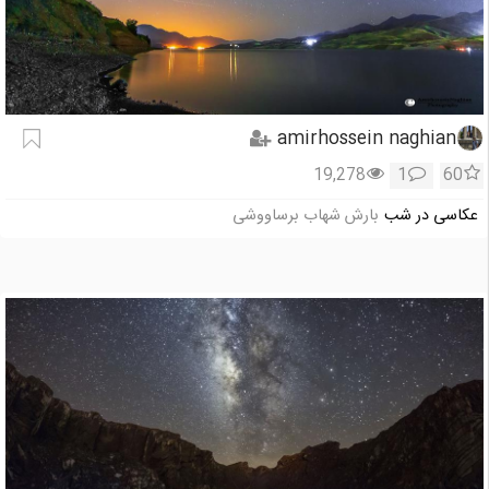
amirhossein naghian
19,278
1
60
عکاسی در شب
بارش شهاب برساووشی