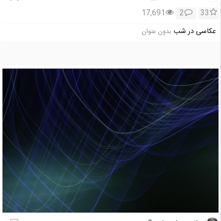
17,691
2
33
عکاسی در شب
بدون عنوان