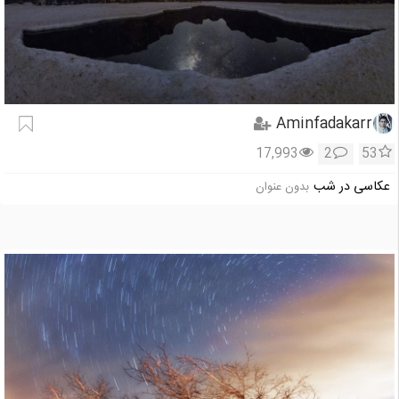
Aminfadakarr
17,993
2
53
عکاسی در شب
بدون عنوان