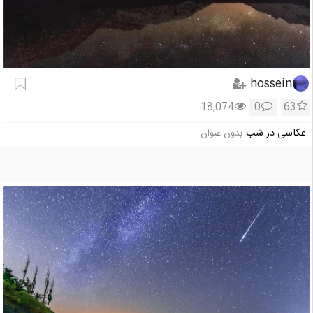
hossein
18,074
0
63
عکاسی در شب
بدون عنوان