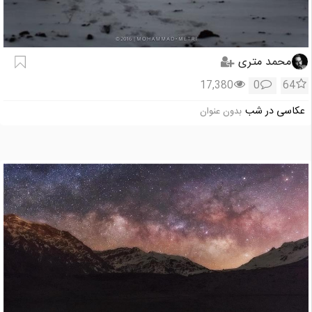
محمد متری
17,380
0
64
عکاسی در شب
بدون عنوان