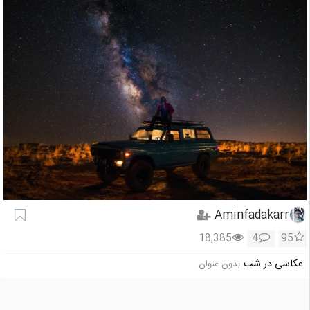
Aminfadakarr
18,385
4
95
عکاسی در شب
بدون عنوان