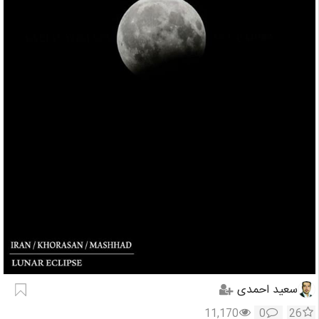
سعید احمدی
11,170
0
26