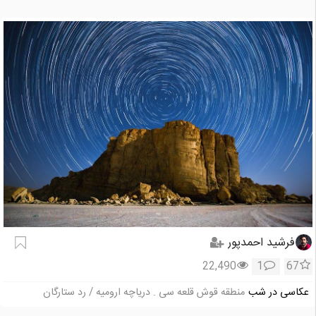
فرشید احمدپور
22,490
1
67
عکاسی در شب
منطقه قوش قلعه سی . دریاچه ارومیه / رد ستارگان