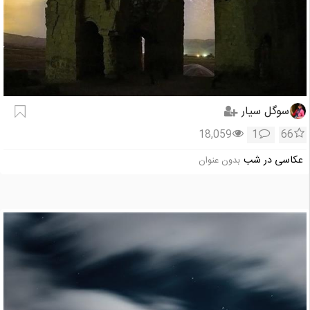
سوگل سیار
18,059
1
66
عکاسی در شب
بدون عنوان