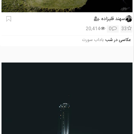
سهند قلیزاده
20,414
0
33
عکاسی در شب
باداب سورت