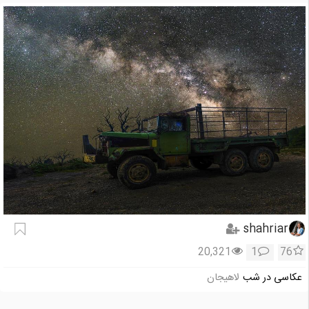
shahriar
20,321
1
76
عکاسی در شب
لاهیجان