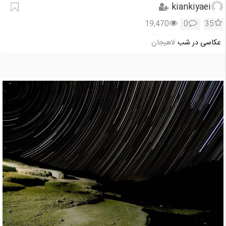
kiankiyaei
19,470
0
35
عکاسی در شب
لاهیجان