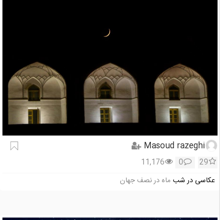
Masoud razeghi
11,176
0
29
عکاسی در شب
ماه در نصف جهان