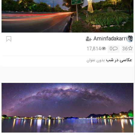
Aminfadakarr
17,814
0
36
عکاسی در شب
بدون عنوان