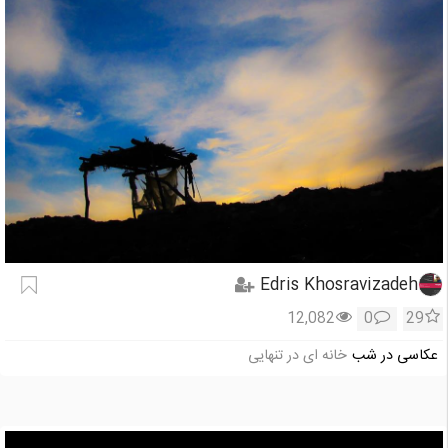
Edris Khosravizadeh
12,082
0
29
عکاسی در شب
خانه ای در تنهایی