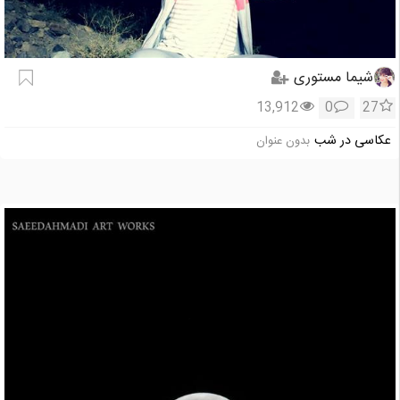
شیما مستوری
13,912
0
27
عکاسی در شب
بدون عنوان