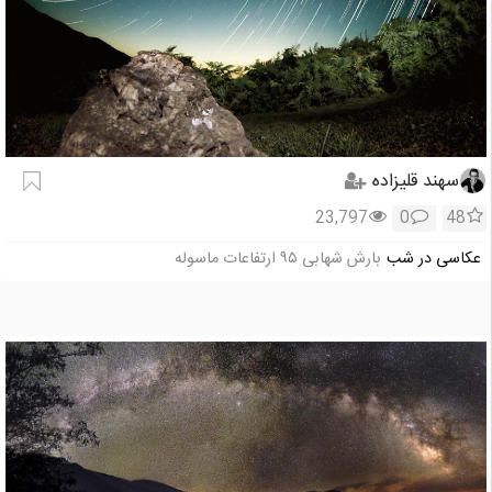
سهند قلیزاده
23,797
0
48
عکاسی در شب
بارش شهابی ۹۵ ارتفاعات ماسوله