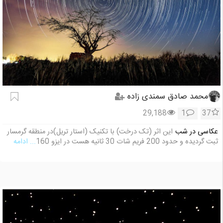
محمد صادق سمندی زاده
29,188
1
37
عکاسی در شب
این اثر (تک درخت) با تکنیک (استار تریل)در منطقه گرمسار
ثبت گردیده و حدود 200 فریم شات 30 ثانیه هست در ایزو 160
... ادامه