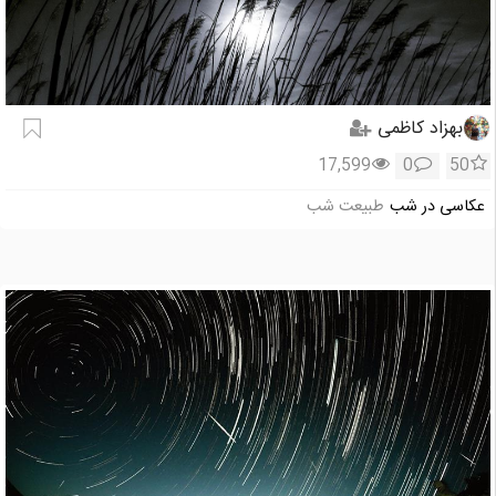
بهزاد کاظمی
17,599
0
50
عکاسی در شب
طبیعت شب