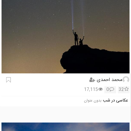
محمد احمدی
17,115
0
32
عکاسی در شب
بدون عنوان