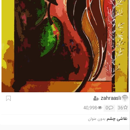
zahraasli
40,998
0
36
نقاشی چشم
بدون عنوان