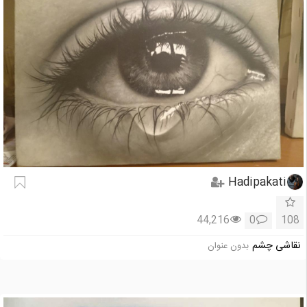
Hadipakati
44,216
0
108
نقاشی چشم
بدون عنوان