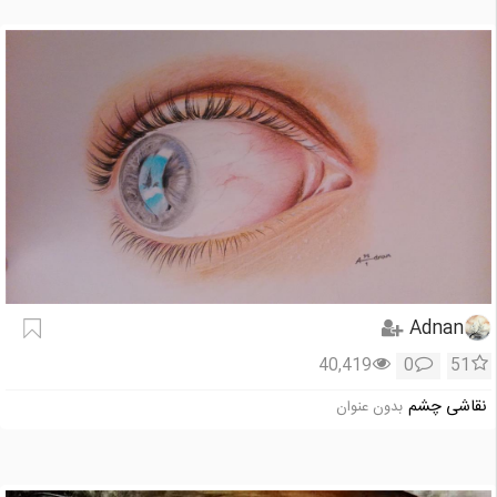
Adnan
40,419
0
51
نقاشی چشم
بدون عنوان