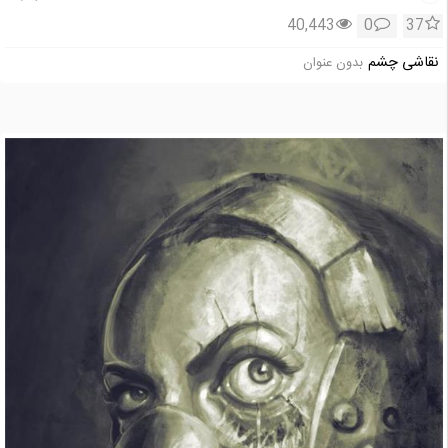
40,443
0
37
نقاشی چشم
بدون عنوان