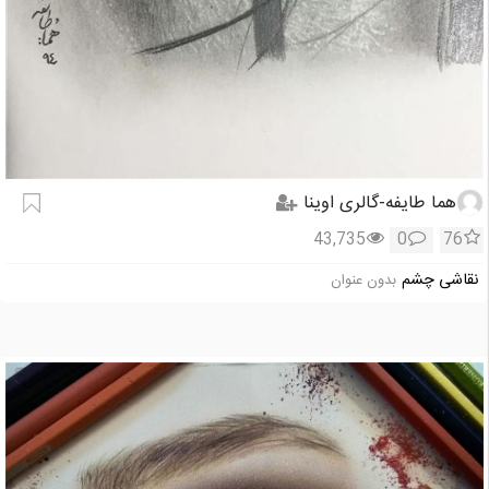
هما طایفه-گالری اوینا
43,735
0
76
نقاشی چشم
بدون عنوان