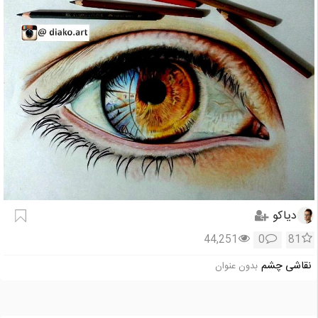
دیاکو
44,251
0
81
نقاشی چشم
بدون عنوان