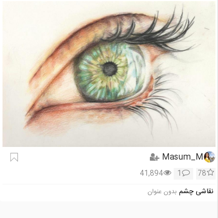
Masum_M
41,894
1
78
نقاشی چشم
بدون عنوان