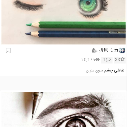
折原 ミカ
20,175
1
33
نقاشی چشم
بدون عنوان