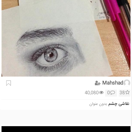
Mahshad
40,080
0
38
نقاشی چشم
بدون عنوان