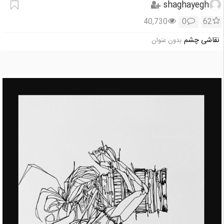
shaghayegh
40,730
0
62
نقاشی چشم
بدون عنوان