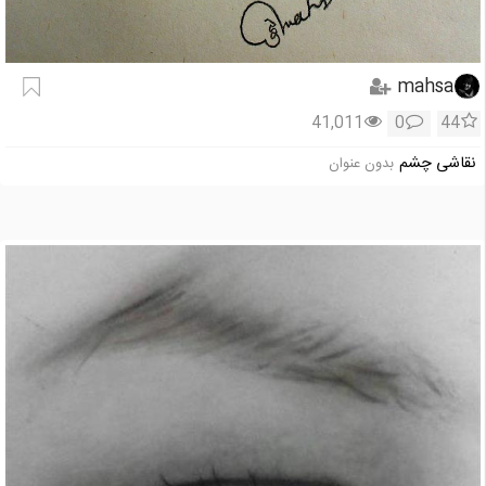
mahsa
41,011
0
44
نقاشی چشم
بدون عنوان