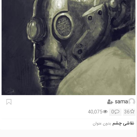
sama
40,075
0
36
نقاشی چشم
بدون عنوان