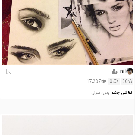
nil
17,287
0
30
نقاشی چشم
بدون عنوان