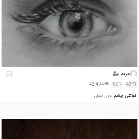
مریم
42,494
0
43
نقاشی چشم
بدون عنوان