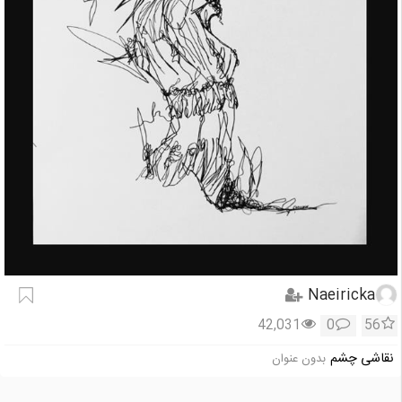
Naeiricka
42,031
0
56
نقاشی چشم
بدون عنوان