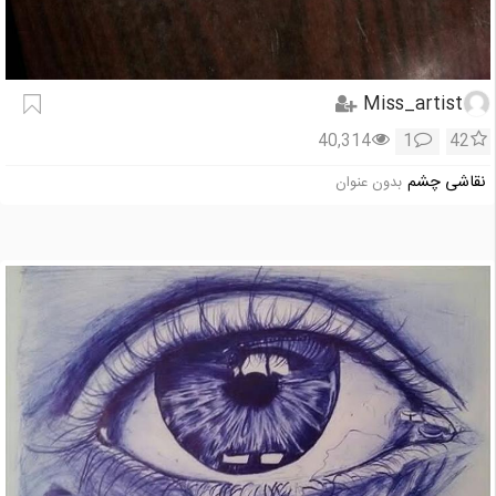
Miss_artist
40,314
1
42
نقاشی چشم
بدون عنوان