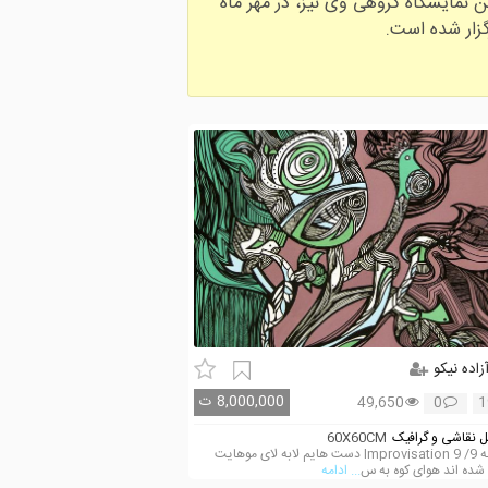
نقاشی و چیدمان او در تیر و مرداد ماه سال 1399 با عنوان «تن‌ها » در پلتفرم 3 و آخرین نمایشگاه گروهی وی نیز، در مهر ماه
زاده نیکو
8,000,000
ت
49,650
0
1
 نقاشی و گرافیک
60X60CM
بداهه 9/ Improvisation 9 دست هایم لابه لای موهایت
شده اند هوای کوه به س
... ادامه