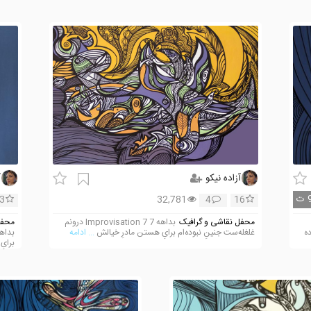
آزاده نیکو
آ
ت
3
32,781
4
16
محفل نقاشی و گرافیک
بداهه 7 Improvisation 7 درونم
محفل
رده
غلغله‌ست جنینِ نبوده‌ام برایِ هستن مادرِ خیالش
... ادامه
برایِ