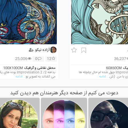
آزاده نیکو
25,006
0
12
36,237
یک
60X60CM
محفل نقاشی و گرافیک
100X100CM
بداهه 5/ Improvisation 5 چهل شده ام حال چلچله ها
بداهه 2/ provisation 2
زی با من. (ش
... ادامه
می کشاند به تصویرِ بو
... ادامه
دعوت می کنیم از صفحه دیگر هنرمندان هم دیدن کنید