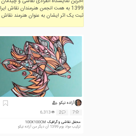
آزاده نیکو
6,313
2
7
محفل نقاشی و گرافیک
100X100CM
ترکیب مواد بوم 1399 آن دیگر من آزاده نیکو