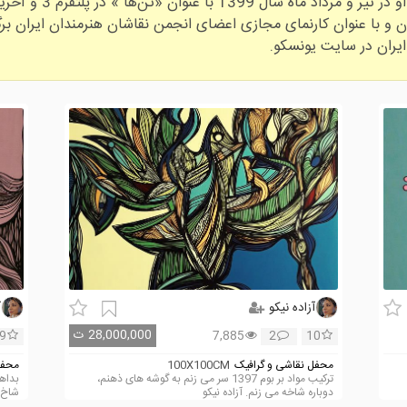
آخرین نمایشگاه انفرادی 
آزاده نیکو
آ
28,000,000
ت
9
7,885
2
10
محفل نقاشی و گرافیک
100X100CM
محفل
ترکیب مواد بر بوم 1397 سر می زنم به گوشه های ذهنم،
دوباره شاخه می زنم. آزاده نیکو
شاخ 