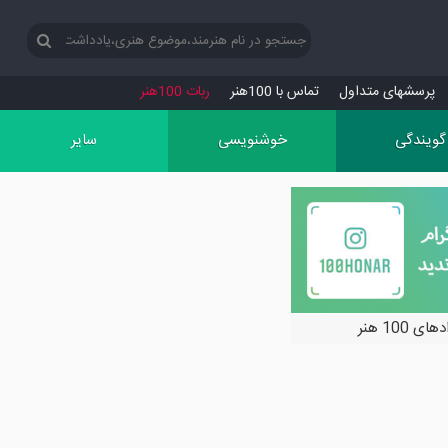
پرسش‏های متداول
تماس با 100هنر
ربات 100هنر
گویندگی
خوشنویسی
سایر
ی 100 هنر