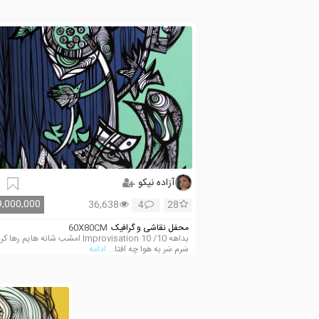
آزاده نیکو
9,000,000
36,638
4
28
محفل نقاشی و گرافیک
60X80CM
بداهه 10/ Improvisation 10 امشب شانه هایم رها ک
سَرم سَر به هوا چه افتا
... ادامه