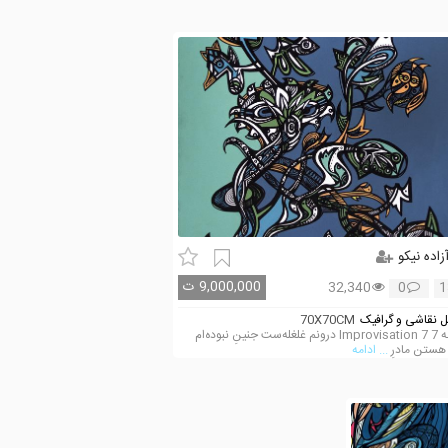
زاده نیکو
9,000,000
ت
32,340
0
1
 نقاشی و گرافیک
70X70CM
بداهه 7 Improvisation 7 درونم غلغله‌ست جنینِ نبوده‌ام
 هستن مادرِ
... ادامه