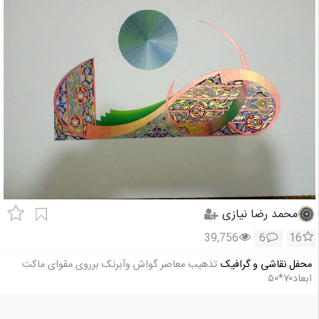
محمد رضا نیازی
39,756
6
16
محفل نقاشی و گرافیک
تذهیب معاصر گواش وآبرنک برروی مقوای ماکت
ابعاد۷۰*۵۰