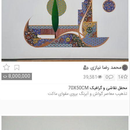
محمد رضا نیازی
8,000,000
ت
39,581
0
14
محفل نقاشی و گرافیک
70X50CM
تذهیب معاصر گواش و آبرنگ بروی مقوای ماکت