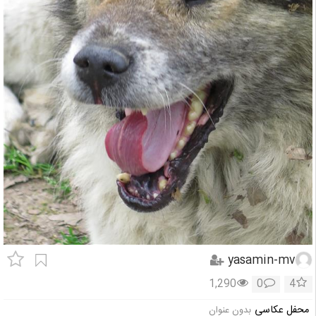
yasamin-mv
1,290
0
4
محفل عکاسی
بدون عنوان