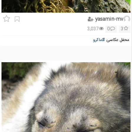
yasamin-mv
3,037
0
3
محفل عکاسی
#ماکرو