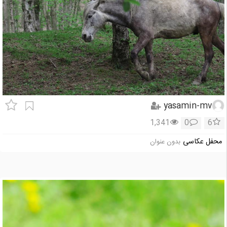
yasamin-mv
1,341
0
6
محفل عکاسی
بدون عنوان