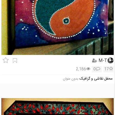
M-T
2,186
0
17
محفل نقاشی و گرافیک
بدون عنوان