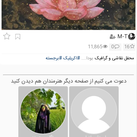
M-T
11,865
0
16
محفل نقاشی و گرافیک
بودا....
#اکریلیک
#برجسته
دعوت می کنیم از صفحه دیگر هنرمندان هم دیدن کنید