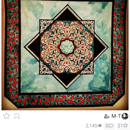
M-T
2,145
0
21