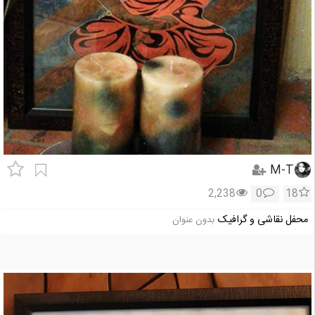
M-T
2,238
0
18
محفل نقاشی و گرافیک
بدون عنوان