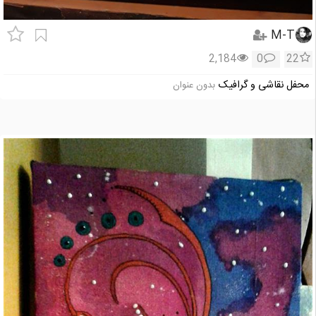
M-T
2,184
0
22
محفل نقاشی و گرافیک
بدون عنوان