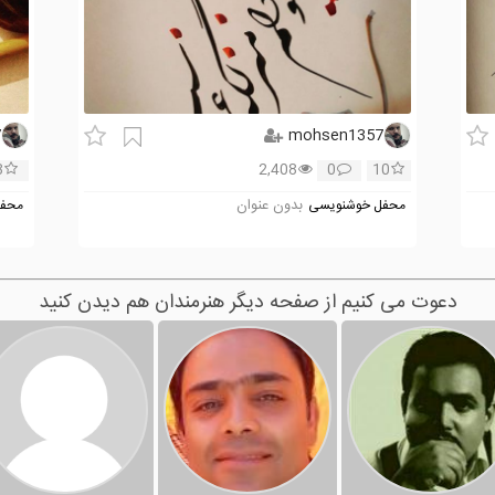
7
mohsen1357
8
2,408
0
10
بدون عنوان
محفل خوشنویسی
محفل
دعوت می کنیم از صفحه دیگر هنرمندان هم دیدن کنید