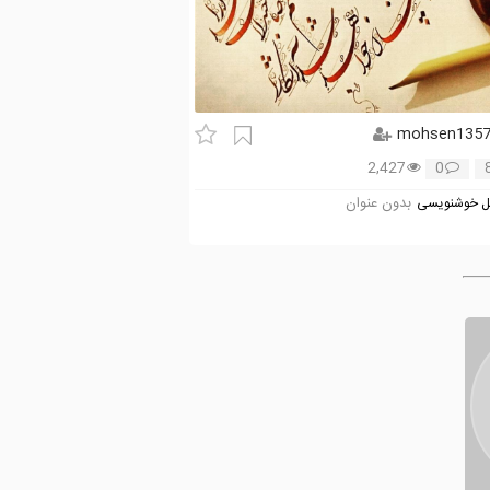
mohsen135
2,427
0
بدون عنوان
 خوشنویسی