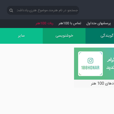
پرسش‏های متداول
تماس با 100هنر
ربات 100هنر
گویندگی
خوشنویسی
سایر
ی 100 هنر