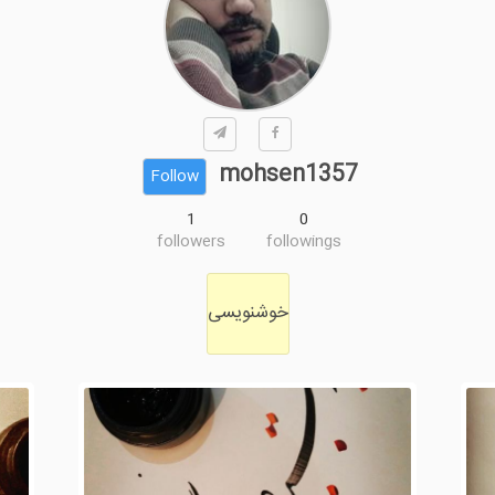
mohsen1357
Follow
1
0
followers
followings