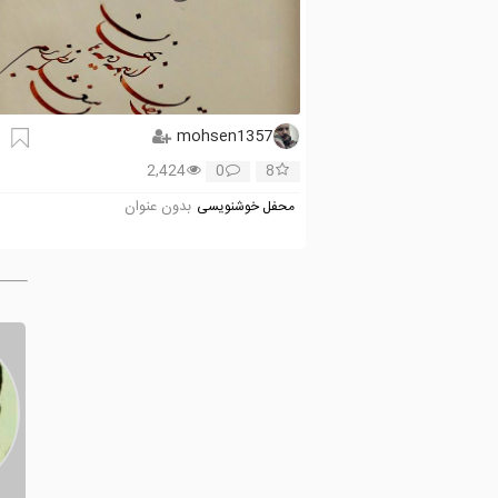
mohsen1357
2,424
0
8
بدون عنوان
محفل خوشنویسی