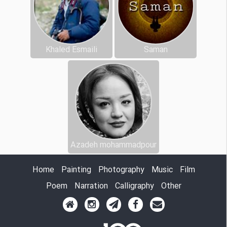
Khaled Esmaili
Saman
Azadeh mohammadpour
Home
Painting
Photography
Music
Film
Poem
Narration
Calligraphy
Other