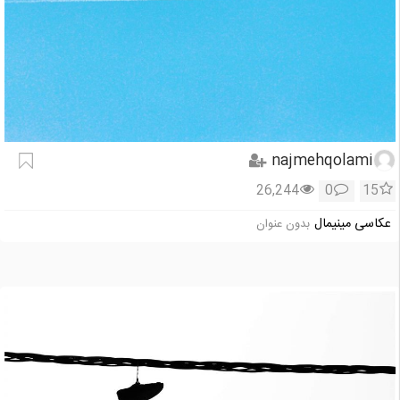
najmehqolami
26,244
0
15
عکاسی مینیمال
بدون عنوان