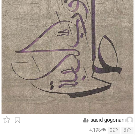
saeid gogonani
4,198
0
8