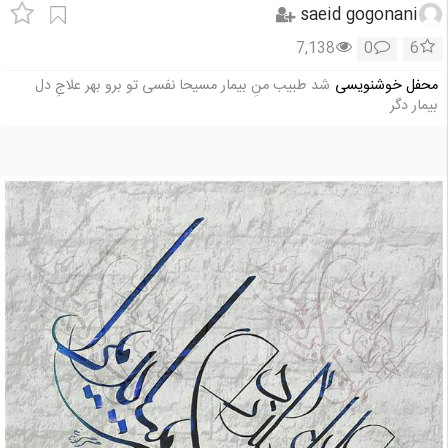
saeid gogonani
7,138
0
6
محفل خوشنویسی
شد طبیب منِ بیمار مسیحا نفسی تو برو بهر علاجِ دل
بیمار دگر