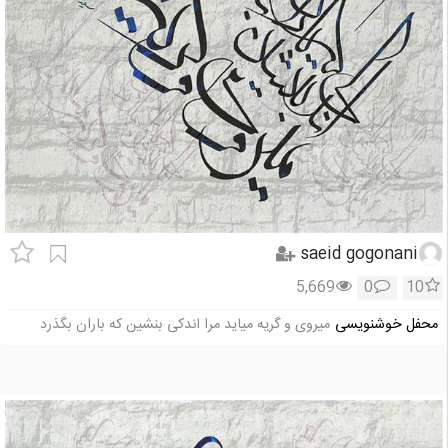
saeid gogonani
5,669
0
10
محفل خوشنویسی
میروی و گریه میاید مرا اندکی بنشین که باران بگذرد