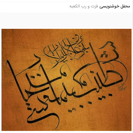
محفل خوشنویسی
فزت و رب الکعبه