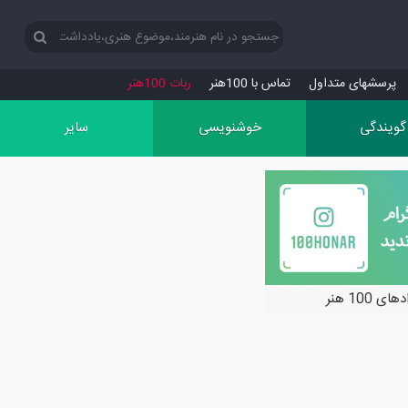
پرسش‏های متداول
تماس با 100هنر
ربات 100هنر
گویندگی
خوشنویسی
سایر
ی 100 هنر