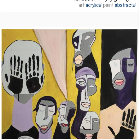
#acrylic
paint
art
#abstract