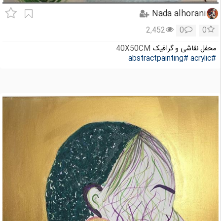
Nada alhorani
2,452
0
0
محفل نقاشی و گرافیک
40X50CM
#abstractpainting
#acrylic