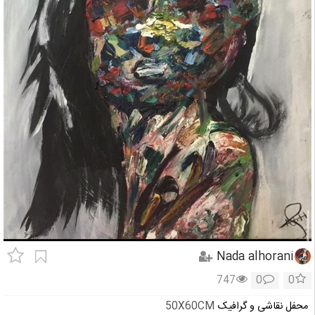
Nada alhorani
747
0
0
محفل نقاشی و گرافیک
50X60CM