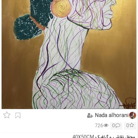
Nada alhorani
726
0
0
محفل نقاشی و گرافیک
40X50CM