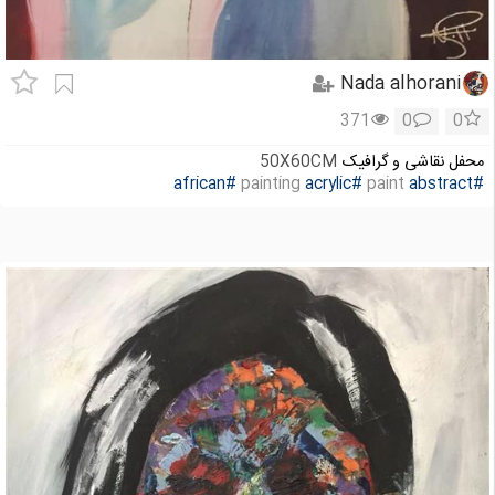
Nada alhorani
371
0
0
محفل نقاشی و گرافیک
50X60CM
#african
#acrylic
paint
painting
#abstract