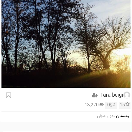
Tara beigi
18,270
0
15
زمستان
بدون عنوان