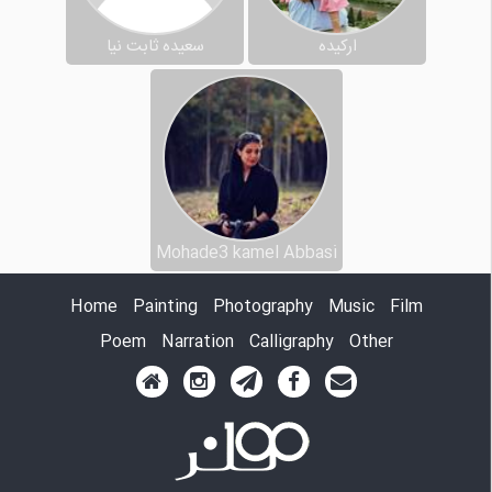
ارکیده
سعیده ثابت نیا
Mohade3 kamel Abbasi
Home
Painting
Photography
Music
Film
Poem
Narration
Calligraphy
Other