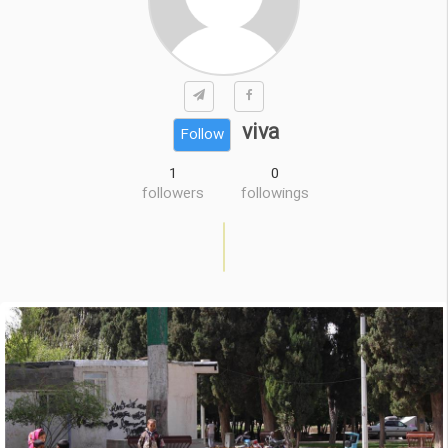
viva
Follow
1
0
followers
followings