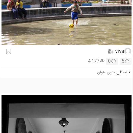
viva
4,177
0
5
تابستان
بدون عنوان