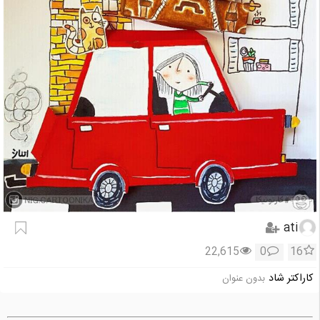
ati
22,615
0
16
کاراکتر شاد
بدون عنوان