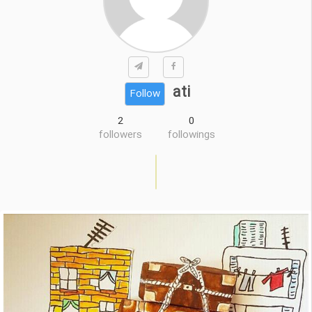
ati
Follow
2
0
followers
followings