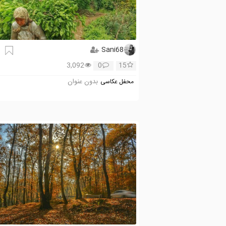
Sani68
3,092
0
15
بدون عنوان
محفل عکاسی