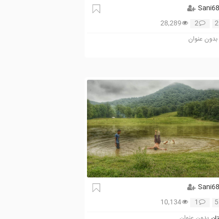
Sani6
28,289
2
2
بدون عنوان
Sani6
10,134
1
5
بدون عنوان
تان