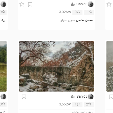
8
Sani68
9
3,026
0
11
بدون عنوان
محفل عکاسی
برف
8
Sani68
3
3,652
1
2
بدون عنوان
برف
تابس