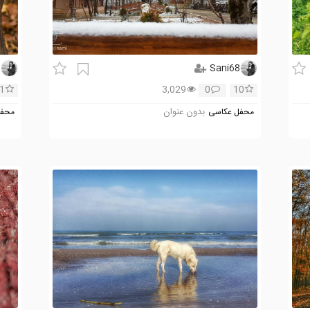
8
Sani68
1
3,029
0
10
بدون عنوان
محفل عکاسی
محفل