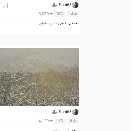
Sani68
3,070
0
14
بدون عنوان
محفل عکاسی
Sani68
4,129
1
6
بدون عنوان
برف