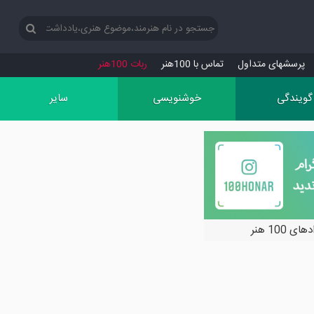
پرسش‏های متداول
تماس با 100هنر
ربات 100هنر
گویندگی
خوشنویسی
سایر
ی 100 هنر