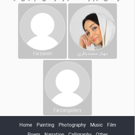
مهناز محمدباقری
Farzaneh
Farzangallery
Home
Painting
Photography
Music
Film
Poem
Narration
Calligraphy
Other