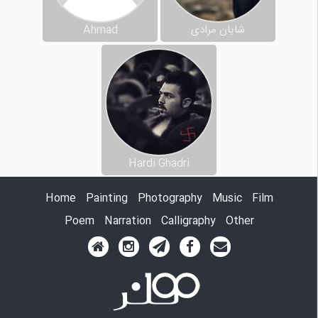
شایان مرادی
Ahmad
Hardi Ghadri
Home
Painting
Photography
Music
Film
Poem
Narration
Calligraphy
Other