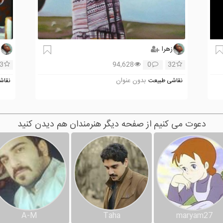
زهرا
ز
3
94,628
0
32
بدون عنوان
نقاشی طبیعت
نقاش
دعوت می کنیم از صفحه دیگر هنرمندان هم دیدن کنید
A-M
Taha
maryam27