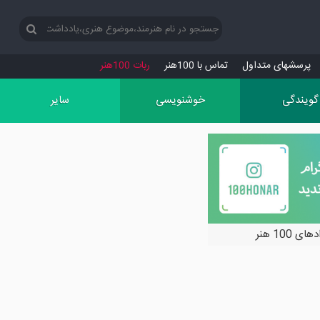
پرسش‏های متداول
تماس با 100هنر
ربات 100هنر
گویندگی
خوشنویسی
سایر
ی 100 هنر