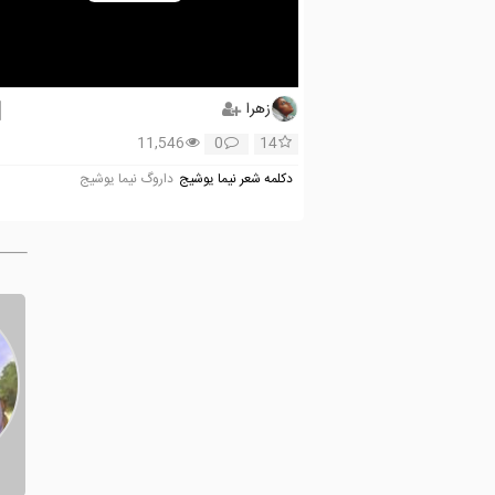
Play
Video
زهرا
11,546
0
14
دکلمه شعر نیما یوشیج
داروگ نیما یوشیج