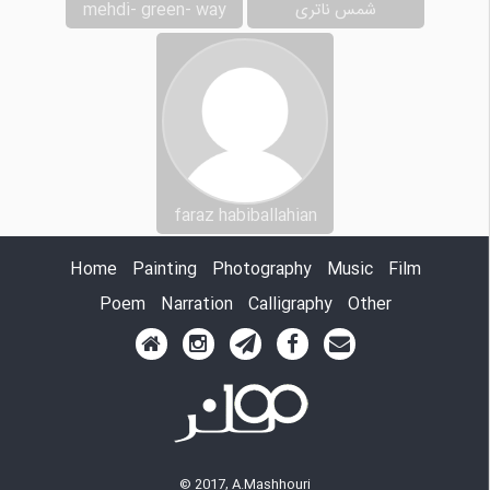
شمس ناتری
mehdi- green- way
faraz habiballahian
Home
Painting
Photography
Music
Film
Poem
Narration
Calligraphy
Other
© 2017, A.Mashhouri