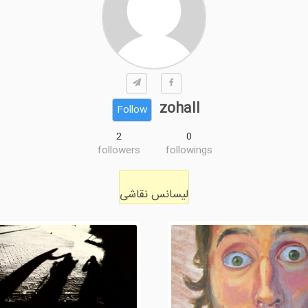
zohall
Follow
2
0
followers
followings
لیسانس نقاشی