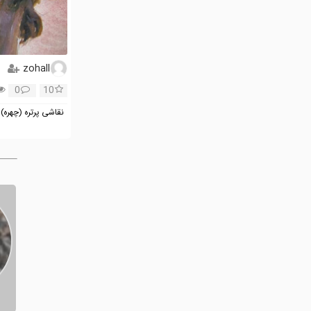
zohall
0
10
نقاشی پرتره (چهره)