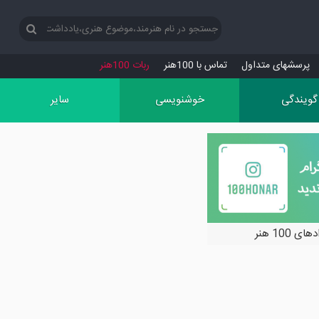
پرسش‏های متداول
تماس با 100هنر
ربات 100هنر
گویندگی
خوشنویسی
سایر
ی 100 هنر