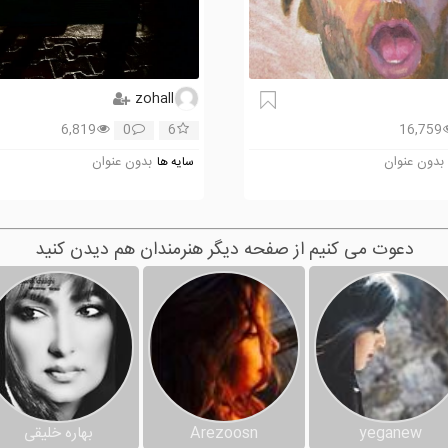
zohall
6,819
0
6
16,759
بدون عنوان
بدون عنوان
سایه ها
دعوت می کنیم از صفحه دیگر هنرمندان هم دیدن کنید
yeganew
Arezoosn
بهاره خلیقی