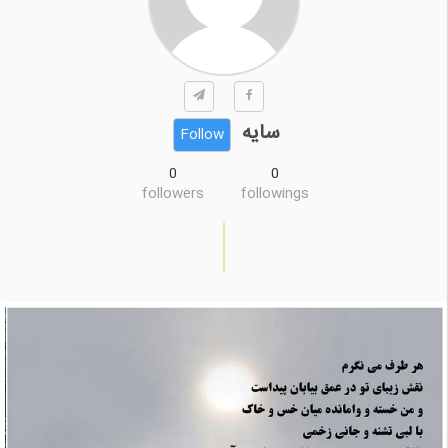
سایه
Follow
0
0
followers
followings