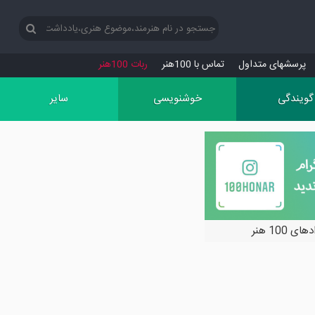
پرسش‏های متداول
تماس با 100هنر
ربات 100هنر
گویندگی
خوشنویسی
سایر
ی 100 هنر