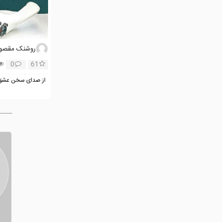
روشنک مقصود
0
61
از صدای سخن عشق 