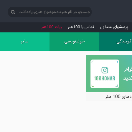
پرسش‏های متداول
تماس با 100هنر
ربات 100هنر
گویندگی
خوشنویسی
سایر
ی 100 هنر