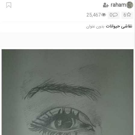
raham
25,467
0
6
نقاشی حیوانات
بدون عنوان