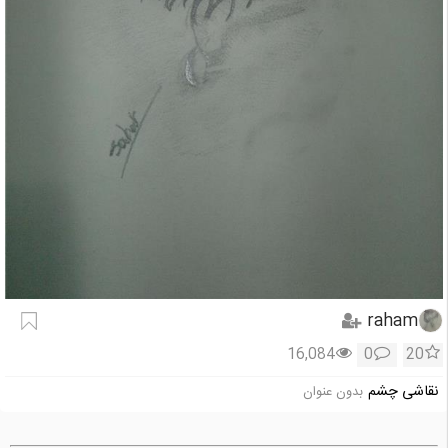
raham
16,084
0
20
نقاشی چشم
بدون عنوان