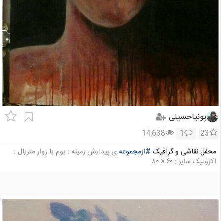
پونیاحسینی
14,638
1
23
محفل نقاشی و گرافیک
#ازمجموعه
ی پیدایش زمینه : بوم با زِوار متریال :
اکرولیک سایز : ۶۰ × ۸۰