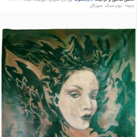
زمینه : بوم سبک :سورئال