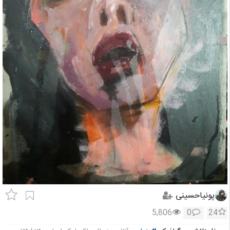
پونیاحسینی
5,806
0
24