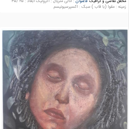
محفل نقاشی و گرافیک
#عنوان
: آنالی متریال : اکرولیک ابعاد : ۲۵ /۳۵
زمینه : مقوا (با قاب ) سبک : اکسپرسیونیسم