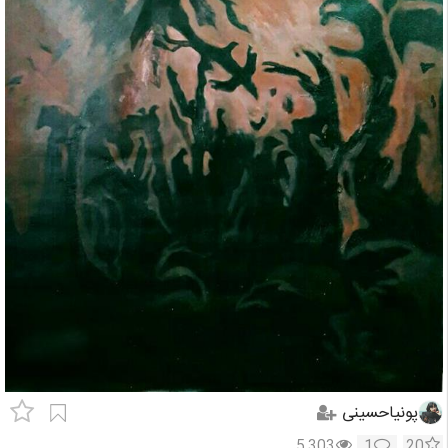
پونیاحسینی
5,303
1
20