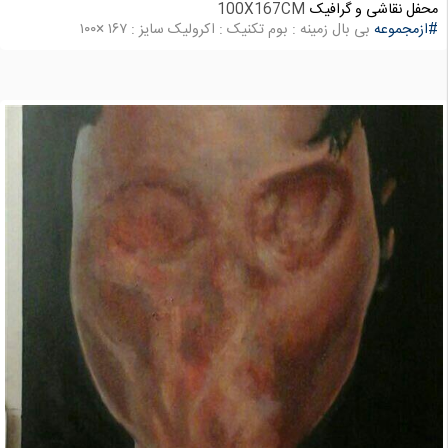
محفل نقاشی و گرافیک
100X167CM
#ازمجموعه
بی بال زمینه : بوم تکنیک : اکرولیک سایز : ۱۶۷ ×۱۰۰