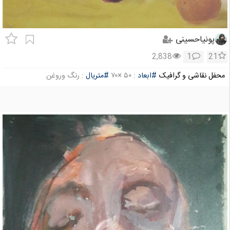
پونیاحسینی
2,838
1
21
محفل نقاشی و گرافیک
#ابعاد
: ۵۰ ×۷۰
#متریال
: رنگ وروغن