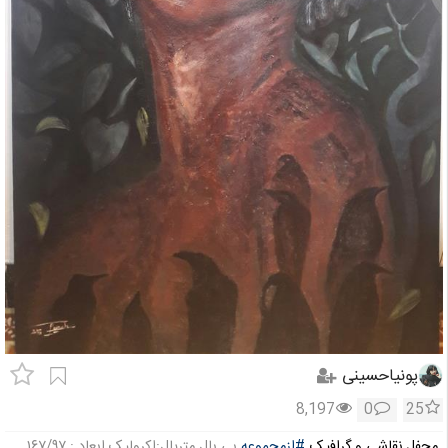
پونیاحسینی
8,197
0
25
محفل نقاشی و گرافیک
#ازمجموعه
بی بال متریال:اکرولیک ابعاد : ۱۶۷/۹۷