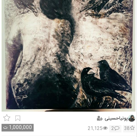
پونیاحسینی
1,000,000
ت
21,125
2
38