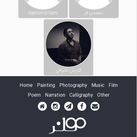
محمدی فر
najmehqolami
کیارش اشراقی
Home
Painting
Photography
Music
Film
Poem
Narration
Calligraphy
Other