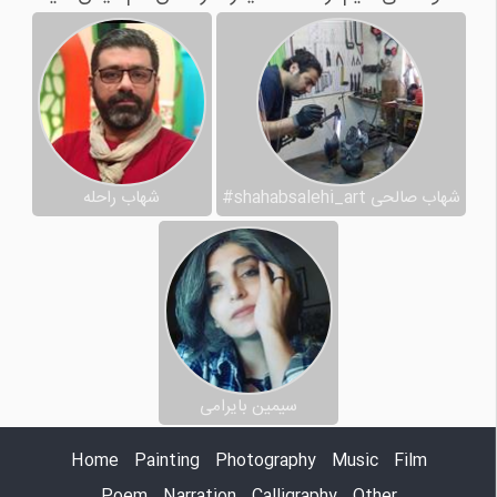
شهاب صالحی shahabsalehi_art#
شهاب راحله
سیمین بایرامی
Home
Painting
Photography
Music
Film
Poem
Narration
Calligraphy
Other