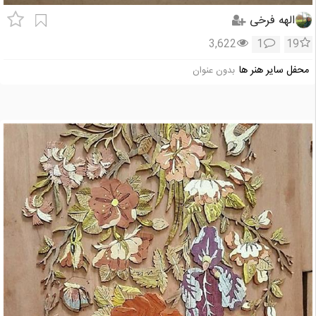
الهه فرخی
3,622
1
19
محفل سایر هنر ها
بدون عنوان