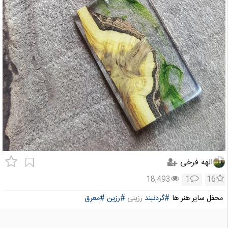
الهه فرخی
18,493
1
16
محفل سایر هنر ها
#گردنبند
رزینی
#رزین
#معرق