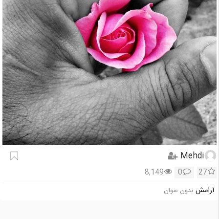
Mehdi
8,149
0
27
آرامش
بدون عنوان