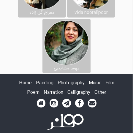
vida nooralipoor
معراج گل زاده
مهسا مشایخی
Home
Painting
Photography
Music
Film
Poem
Narration
Calligraphy
Other