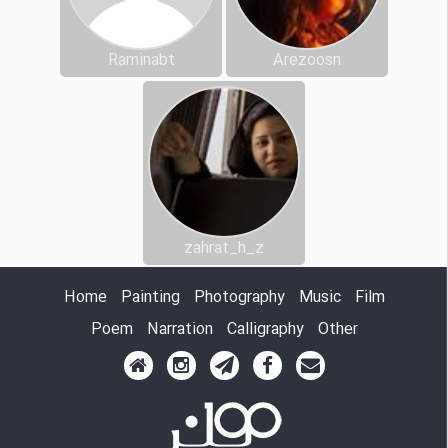
Raminabt
Arezoosn
zahrat_h_z
Home
Painting
Photography
Music
Film
Poem
Narration
Calligraphy
Other