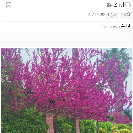
Zhsl
4,719
0
18
آرامش
بدون عنوان