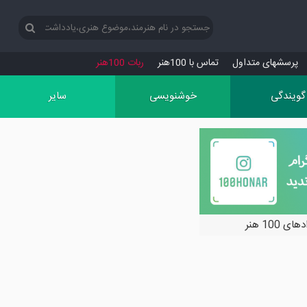
پرسش‏های متداول
تماس با 100هنر
ربات 100هنر
گویندگی
خوشنویسی
سایر
ی 100 هنر