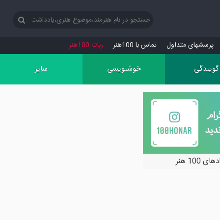
پرسش‏های متداول
تماس با 100هنر
ربات 100هنر
گویندگی
خوشنویسی
سایر
ی 100 هنر