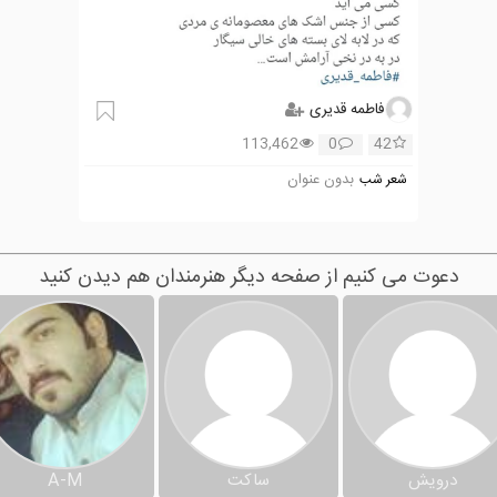
فاطمه قدیری
113,462
0
42
بدون عنوان
شعر شب
دعوت می کنیم از صفحه دیگر هنرمندان هم دیدن کنید
درویش
ساکت
A-M