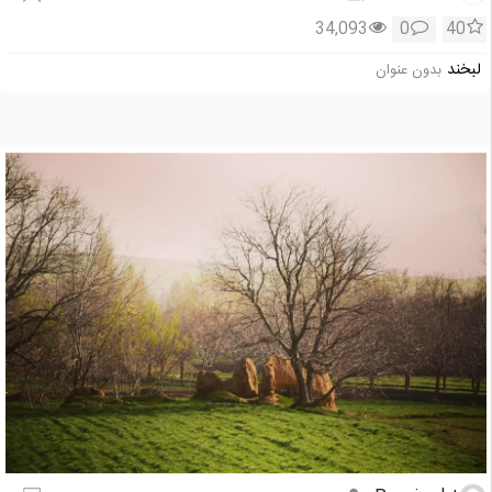
34,093
0
40
لبخند
بدون عنوان