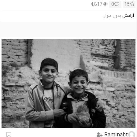
4,817
0
15
آرامش
بدون عنوان
Raminabt