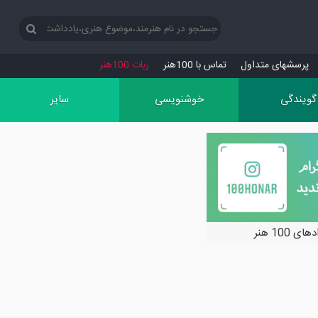
پرسش‏های متداول
تماس با 100هنر
ربات 100هنر
گویندگی
خوشنویسی
سایر
ی 100 هنر